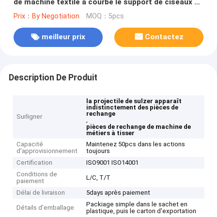
de machine textile a courbé le support de ciseaux de
Palte
Prix：By Negotiation
MOQ：5pcs
meilleur prix
Contactez
Description De Produit
la projectile de sulzer apparaît
indistinctement des pièces de
rechange
Surligner
,
pièces de rechange de machine de
métiers à tisser
Capacité
Maintenez 50pcs dans les actions
d'approvisionnement
toujours
Certification
ISO9001 ISO14001
Conditions de
L/C, T/T
paiement
Délai de livraison
5days après paiement
Packiage simple dans le sachet en
Détails d'emballage
plastique, puis le carton d'exportation