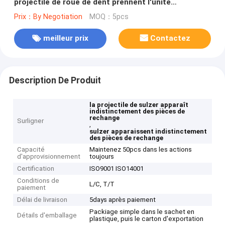
projectile de roue de dent prennent l'unité
anticorrosion
Prix：By Negotiation
MOQ：5pcs
meilleur prix
Contactez
Description De Produit
la projectile de sulzer apparaît
indistinctement des pièces de
rechange
Surligner
,
sulzer apparaissent indistinctement
des pièces de rechange
Capacité
Maintenez 50pcs dans les actions
d'approvisionnement
toujours
Certification
ISO9001 ISO14001
Conditions de
L/C, T/T
paiement
Délai de livraison
5days après paiement
Packiage simple dans le sachet en
Détails d'emballage
plastique, puis le carton d'exportation