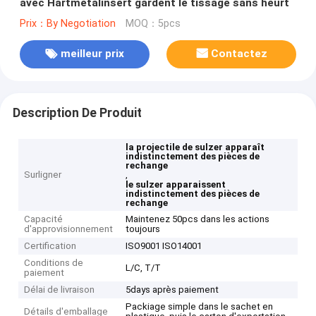
avec Hartmetalinsert gardent le tissage sans heurt
Prix：By Negotiation
MOQ：5pcs
meilleur prix
Contactez
Description De Produit
la projectile de sulzer apparaît
indistinctement des pièces de
rechange
Surligner
,
le sulzer apparaissent
indistinctement des pièces de
rechange
Capacité
Maintenez 50pcs dans les actions
d'approvisionnement
toujours
Certification
ISO9001 ISO14001
Conditions de
L/C, T/T
paiement
Délai de livraison
5days après paiement
Packiage simple dans le sachet en
Détails d'emballage