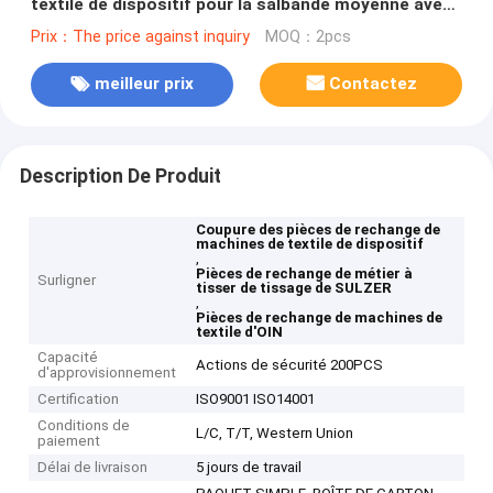
textile de dispositif pour la salbande moyenne avec
le rochet
Prix：The price against inquiry
MOQ：2pcs
meilleur prix
Contactez
Description De Produit
Coupure des pièces de rechange de
machines de textile de dispositif
,
Pièces de rechange de métier à
Surligner
tisser de tissage de SULZER
,
Pièces de rechange de machines de
textile d'OIN
Capacité
Actions de sécurité 200PCS
d'approvisionnement
Certification
ISO9001 ISO14001
Conditions de
L/C, T/T, Western Union
paiement
Délai de livraison
5 jours de travail