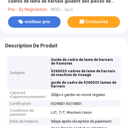
cadres de lame de harnais guident des pièces de
métier à tisser de Vamatex
Prix：By Negotiation
MOQ：1pcs
meilleur prix
Contactez
Description De Produit
Guide de cadre de lame de harnais
de Vamatex
,
9260033 cadres de lame de harnais
Surligner
de machine de tissage
,
guide de cadre de 9260033 lames de
harnais
Capacité
200pcs garder en stock régulier
d'approvisionnement
Certification
ISO9001 ISO14001
Conditions de
L/C, T/T, Western Union
paiement
Délai de livraison
5days après réception du paiement