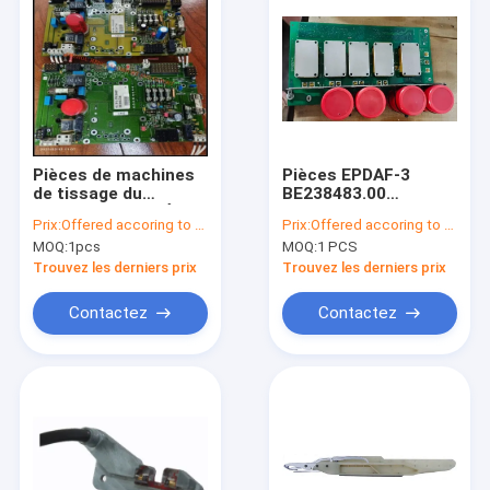
Pièces de machines
Pièces EPDAF-3
de tissage du
BE238483.00
CIRCUIT IMPRIMÉ
BA302741 de
Prix:
Offered accoring to the Qty ,Exchange Rate
Prix:
Offered accoring to the Qty ,Exchange Rate
SUP-3 Picanol du
machines de tissage
MOQ:
1pcs
MOQ:
1 PCS
PANNEAU BE205736
de Picanol
Trouvez les derniers prix
Trouvez les derniers prix
Contactez
Contactez
Maison
Produits
Au sujet de nous