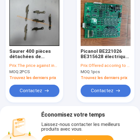
Saurer 400 pièces
Picanol BE221026
détachées de
BE315628 électrique
métiers à tisser
et pièces de
Prix:
The price against inquiry
Prix:
Offered accoring to the Qty ,Exchange Rate
847267 PLATTE
rechange
MOQ:
2PCS
MOQ:
1pcs
MOBILE 847115
d'Electornics
PLATTE FIXE
Trouvez les derniers prix
Trouvez les derniers prix
Contactez
Contactez
Économisez votre temps
Laissez-nous contacter les meilleurs
produits avec vous.