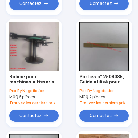
SUPPLIES
Contactez
Contactez
Bobine pour
Parties n° 2508086,
machines à tisser au
Guide utilisé pour
picanol pièces
Vamatex P1001
Prix:
By Negotiation
Prix:
By Negotiation
détachées n°:
tisserand, MRO
MOQ:
5 pièces
MOQ:
2 pièces
BE152341, support
fournitures pour
technique
usine de tissage,
Trouvez les derniers prix
Trouvez les derniers prix
professionnel,
fabriqué en Chine
qualité rentable
Contactez
Contactez