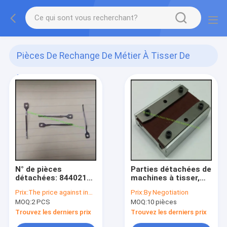
Pièces De Rechange De Métier À Tisser De
Rapière
(69)
N° de pièces
Parties détachées de
détachées: 844021
machines à tisser,
PINCER Saurer S400
Sulzer Rapier Parties
Prix:
The price against inquiry
Prix:
By Negotiation
S500
détachées de
MOQ:
2 PCS
MOQ:
10 pièces
machines textiles
G6100 G6200 G6300
Trouvez les derniers prix
Trouvez les derniers prix
F2001, MRO