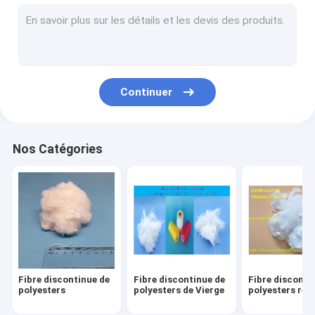
Pièces de rechange de métier à tisser de rapière
Pièces de rechange de métier à tisser de tissage
Pièces de rechange de machines de textile
Continuer
Polyester ignifuge
Non polyester de textile tissé
Nos Catégories
Fibre d'agrafe de polypropylène
Enduisez le polyester teint
Fibre synthétique de polyester
Pièces de métier à tisser d'Airjet
Fibre discontinue de
Fibre discontinue de
Fibre disconti
Pièces de rechange de rotation d'extrémité ouverte
polyesters
polyesters de Vierge
polyesters réut