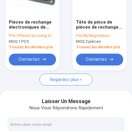
Visite d'usine
Contrôle de qualité
Pièces de rechange
Tête de pince de
électroniques de
pièces de rechange
Contactez-nous
métier à tisser de
de métier à tisser
Prix:
Offered accoring to the Qty ,Exchange Rate
Prix:
By Negotiation
Picanol BE83038
Picanol PGW (LH)
MOQ:
1 PCS
MOQ:
2 pièces
B160907 BE55989 de
PGW (RH) BE71766
Nouvelles
textile
BE71774 B72746
Trouvez les derniers prix
Trouvez les derniers prix
Cas
Contactez
Contactez
Regardez plus
Fibre discontinue de polyesters
Fibre discontinue de polyesters de Vierge
Laisser Un Message
Nous Vous Répondrons Rapidement
Fibre discontinue de polyesters réutilisée
Pièces de rechange de métier à tisser de Sulzer