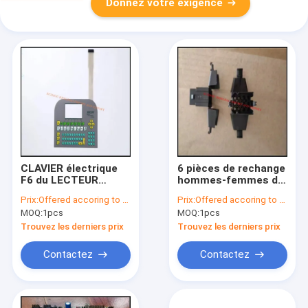
Donnez votre exigence
CLAVIER électrique
6 pièces de rechange
F6 du LECTEUR
hommes-femmes de
SOMET des pièces de
machines de tissage
Prix:
Offered accoring to the Qty ,Exchange Rate
Prix:
Offered accoring to the Qty ,Exchange Rate
rechange BA206204
de Picanol de
MOQ:
1pcs
MOQ:
1pcs
VAMATEX
connecteur de trou
PROMATECH V
du trou 12
Trouvez les derniers prix
Trouvez les derniers prix
Contactez
Contactez