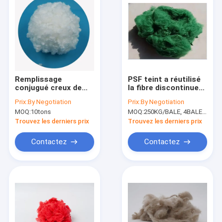
Remplissage
PSF teint a réutilisé
conjugué creux de
la fibre discontinue
fibre de polyester de
de polyesters
Prix:
By Negotiation
Prix:
By Negotiation
HCS HC utilisant la
ISO14001
MOQ:
10tons
MOQ:
250KG/BALE, 4BALES COMMENÇANT À ACHETER
grosseur élevée de
Vierge
Trouvez les derniers prix
Trouvez les derniers prix
Contactez
Contactez
Maison
Produits
Au sujet de nous