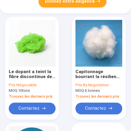
Donnez votre exigence
Le dopant a teint la
Capitonnage
fibre discontinue de
bourrant la résilience
polyesters réutilisée
élevée de la fibre
Prix:
Négociable
Prix:
By Negotiation
par 12dtex verte pour
discontinue de
MOQ:
10tons
MOQ:
6 tonnes
le feutre non-tissé
polyesters de Vierge
de tapis
15Dtex
Trouvez les derniers prix
Trouvez les derniers prix
Contactez
Contactez