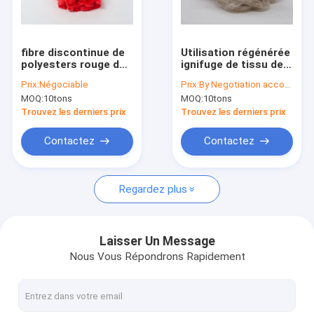
Visite d'usine
Contrôle de qualité
fibre discontinue de
Utilisation régénérée
polyesters rouge de
ignifuge de tissu de
Contactez-nous
Vierge de matière
la fibre de polyester
Prix:
Négociable
Prix:
By Negotiation according to the Qty and Mateiral Cost Price
première de
15D 64mm
MOQ:
10tons
MOQ:
10tons
polyester de 2.5Dtex
Automotvie
Nouvelles
51mm ISO9001
Trouvez les derniers prix
Trouvez les derniers prix
Cas
Contactez
Contactez
Regardez plus
Fibre discontinue de polyesters
Fibre discontinue de polyesters de Vierge
Laisser Un Message
Nous Vous Répondrons Rapidement
Fibre discontinue de polyesters réutilisée
Pièces de rechange de métier à tisser de Sulzer