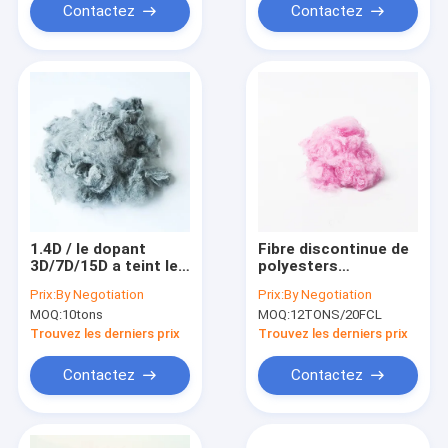
Contactez
Contactez
1.4D / le dopant
Fibre discontinue de
3D/7D/15D a teint le
polyesters
polyester ignifuge
comprimée coupée
Prix:
By Negotiation
Prix:
By Negotiation
100% ignifuge
rose-clair de Vierge
MOQ:
10tons
MOQ:
12TONS/20FCL
3Dtex non tissé
76mm
Trouvez les derniers prix
Trouvez les derniers prix
Contactez
Contactez