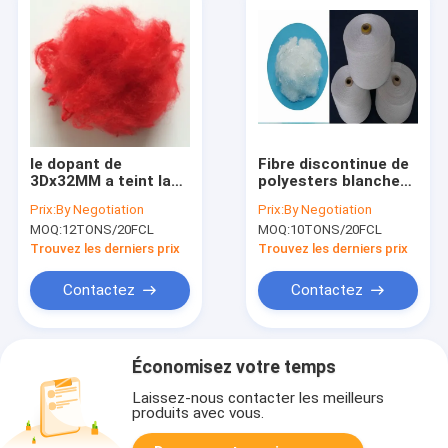
le dopant de
Fibre discontinue de
3Dx32MM a teint la
polyesters blanche
fibre discontinue de
solide de PSF 1.5D
Prix:
By Negotiation
Prix:
By Negotiation
polyesters réutilisée
pour tourner 25mm à
MOQ:
12TONS/20FCL
MOQ:
10TONS/20FCL
rouge pour la fausse
102mm
fourrure artificielle
Trouvez les derniers prix
Trouvez les derniers prix
Contactez
Contactez
Économisez votre temps
Laissez-nous contacter les meilleurs
produits avec vous.