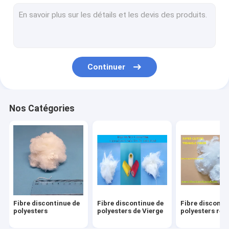
Pièces de rechange de métier à tisser de rapière
Pièces de rechange de métier à tisser de tissage
Pièces de rechange de machines de textile
Continuer
Polyester ignifuge
Non polyester de textile tissé
Nos Catégories
Fibre d'agrafe de polypropylène
Enduisez le polyester teint
Fibre synthétique de polyester
Pièces de métier à tisser d'Airjet
Fibre discontinue de
Fibre discontinue de
Fibre disconti
Pièces de rechange de rotation d'extrémité ouverte
polyesters
polyesters de Vierge
polyesters réut