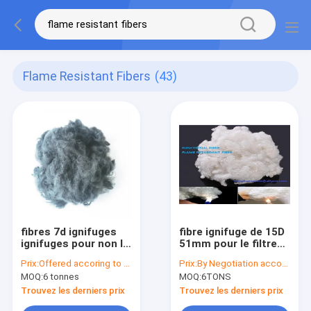
Flame Resistant Fibers
(43)
fibres 7d ignifuges
fibre ignifuge de 15D
ignifuges pour non le
51mm pour le filtre
textile tissé
d'automobile
Prix:
Offered accoring to the Qty ,Exchange Rate,Material Cost
Prix:
By Negotiation according to the Qty and Mateiral Cost Price
MOQ:
6 tonnes
MOQ:
6TONS
Trouvez les derniers prix
Trouvez les derniers prix