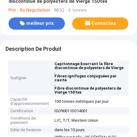
discontinue de polyesters de Vierge 15Dtex
Prix：By Negotiation
MOQ：6 tonnes
meilleur prix
Contactez
Description De Produit
Capitonnage bourrant la fibre
discontinue de polyesters de Vierge
,
Fibres ignifuges conjuguées par
Surligner
cavité
,
Fibre discontinue de polyesters de
Vierge 15Dtex
Capacité
100 tonnes métriques par jour
d'approvisionnement
Certification
ISO9001 ISO14001
Conditions de
L/C, T/T, Western Union
paiement
Délai de livraison
dans les 15 jours