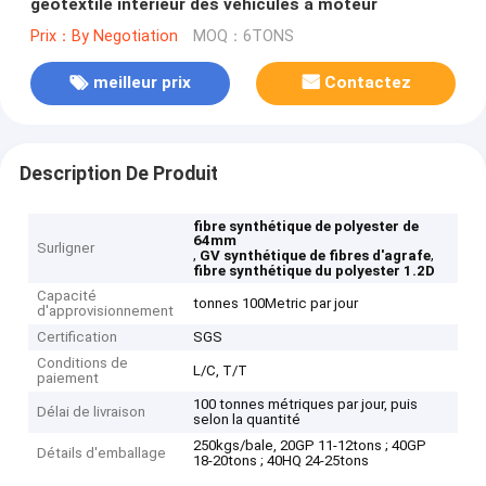
géotextile intérieur des véhicules à moteur
Prix：By Negotiation
MOQ：6TONS
meilleur prix
Contactez
Description De Produit
fibre synthétique de polyester de
64mm
Surligner
,
,
GV synthétique de fibres d'agrafe
fibre synthétique du polyester 1.2D
Capacité
tonnes 100Metric par jour
d'approvisionnement
Certification
SGS
Conditions de
L/C, T/T
paiement
100 tonnes métriques par jour, puis
Délai de livraison
selon la quantité
250kgs/bale, 20GP 11-12tons ; 40GP
Détails d'emballage
18-20tons ; 40HQ 24-25tons