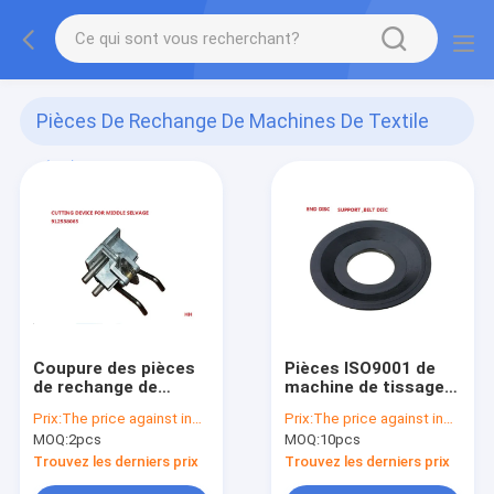
Pièces De Rechange De Machines De Textile
(51)
Coupure des pièces
Pièces ISO9001 de
de rechange de
machine de tissage
machines de textile
de Sulzer de disque
Prix:
The price against inquiry
Prix:
The price against inquiry
de dispositif pour la
de ceinture de disque
MOQ:
2pcs
MOQ:
10pcs
salbande moyenne
d'extrémité
avec le rochet
Trouvez les derniers prix
Trouvez les derniers prix