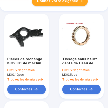
Donnez votre exigence
Pièces de rechange
Tissage sans heurt
ISO9001 de machines
denté de tissu de
de textile de
Rim Sulzer Loom
Prix:
By Negotiation
Prix:
By Negotiation
sélecteur de ratière
Parts Keep
MOQ:
10pcs
MOQ:
5pcs
Trouvez les derniers prix
Trouvez les derniers prix
Contactez
Contactez