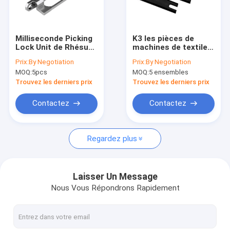
Visite d'usine
Contrôle de qualité
Milliseconde Picking
K3 les pièces de
Lock Unit de Rhésus
machines de textile
Contactez-nous
rigide de pièces de
de projectile de la
Prix:
By Negotiation
Prix:
By Negotiation
rechange de
projectile P7200
MOQ:
5pcs
MOQ:
5 ensembles
machines de textile
Sulzer lissent L/R
Nouvelles
de construction
moletées
Trouvez les derniers prix
Trouvez les derniers prix
Cas
Contactez
Contactez
Regardez plus
Fibre discontinue de polyesters
Fibre discontinue de polyesters de Vierge
Laisser Un Message
Nous Vous Répondrons Rapidement
Fibre discontinue de polyesters réutilisée
Pièces de rechange de métier à tisser de Sulzer