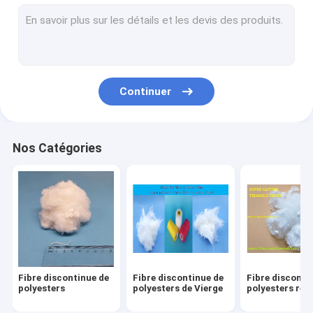
Pièces de rechange de métier à tisser de rapière
Pièces de rechange de métier à tisser de tissage
Pièces de rechange de machines de textile
Continuer
Polyester ignifuge
Non polyester de textile tissé
Nos Catégories
Fibre d'agrafe de polypropylène
Enduisez le polyester teint
Fibre synthétique de polyester
Pièces de métier à tisser d'Airjet
Fibre discontinue de
Fibre discontinue de
Fibre disconti
Pièces de rechange de rotation d'extrémité ouverte
polyesters
polyesters de Vierge
polyesters réut