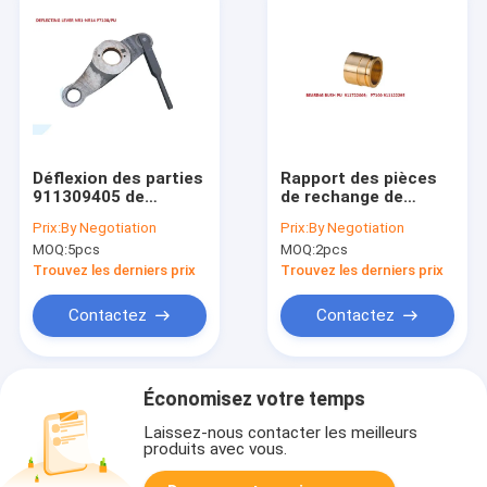
Déflexion des parties
Rapport des pièces
911309405 de
de rechange de
tringlerie de pièces
machines de textile
Prix:
By Negotiation
Prix:
By Negotiation
de rechange de
de Bush pour l'huile
MOQ:
5pcs
MOQ:
2pcs
machines de textile
de tissage de
de Sulzer de levier
ventilation machine
Trouvez les derniers prix
Trouvez les derniers prix
Contactez
Contactez
Économisez votre temps
Laissez-nous contacter les meilleurs
produits avec vous.