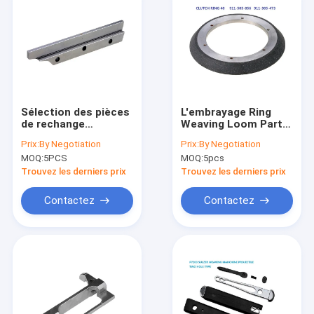
Sélection des pièces
L'embrayage Ring
de rechange
Weaving Loom Parts
911316268 de
Warp
Prix:
By Negotiation
Prix:
By Negotiation
machines de textile
d'accouplement a
MOQ:
5PCS
MOQ:
5pcs
d'unité de serrure
laissé l'unité de
Maggregate
Trouvez les derniers prix
Trouvez les derniers prix
Contactez
Contactez
Maison
Produits
Au sujet de nous