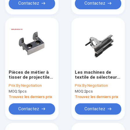
Contactez
Contactez
Pièces de métier à
Les machines de
tisser de projectile
textile de sélecteur
des pièces de
de deux couleurs
Prix:
By Negotiation
Prix:
By Negotiation
rechange de
partie le contrôle de
MOQ:
5pcs
MOQ:
2pcs
machines de textile
changement de
de Sulzer P7100
911840144 couleurs
Trouvez les derniers prix
Trouvez les derniers prix
P7150 P7200HP
P7300
Contactez
Contactez