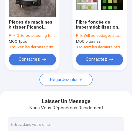
Visite d'usine
Contrôle de qualité
Pièces de machines
Fibre foncée de
à tisser Picanol
imperméabilisation
Contactez-nous
BE154382 BE237902
de fil d'agrafe de
Prix:
Offered accoring to the Qty ,Exchange Rate
Prix:
Will be updagted according to quotation material cost and USD rate
BE312408 BE313731
polyester de
MOQ:
1pcs
MOQ:
5 tonnes
Luminuous
Nouvelles
Trouvez les derniers prix
Trouvez les derniers prix
Cas
Contactez
Contactez
Regardez plus
Fibre discontinue de polyesters
Fibre discontinue de polyesters de Vierge
Laisser Un Message
Nous Vous Répondrons Rapidement
Fibre discontinue de polyesters réutilisée
Pièces de rechange de métier à tisser de Sulzer