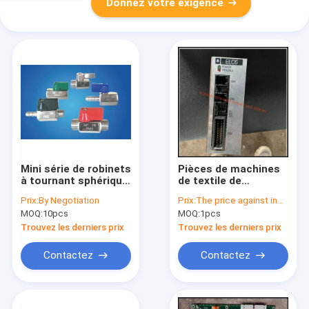
Donnez votre exigence
Mini série de robinets
Pièces de machines
à tournant sphérique
de textile de
en acier inoxydable
Tsudakoma
Prix:
By Negotiation
Prix:
The price against inquiry
pour l'industrie des
S/N230056 D0504A
MOQ:
10pcs
MOQ:
1pcs
fluides
ELO5
Trouvez les derniers prix
Trouvez les derniers prix
Contactez
Contactez