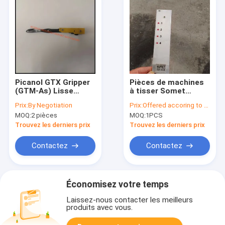
Picanol GTX Gripper
Pièces de machines
(GTM-As) Lisse
à tisser Somet
Gauche Et Droite
Fournitures SM250
Prix:
By Negotiation
Prix:
Offered accoring to the Qty ,Exchange Rate
BE59012 BE82977
MRO de Chine
MOQ:
2 pièces
MOQ:
1PCS
Trouvez les derniers prix
Trouvez les derniers prix
Contactez
Contactez
Économisez votre temps
Laissez-nous contacter les meilleurs
produits avec vous.