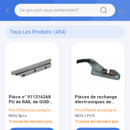
Tous Les Produits
(454)
Pièce n° 911316268
Pièces de rechange
PU de RAIL de GUIDE
électroniques de
de SL pour des
métier à tisser de
Prix:
Offered accoring to the Qty
Prix:
Offered accoring to the Qty ,Exchange Rate
pièces d'unité
Picanol BE83038
MOQ:
5pcs
MOQ:
1 PCS
centrale de métier à
B160907 BE55989 de
tisser de Sulzer
textile
Trouvez les derniers prix
Trouvez les derniers prix