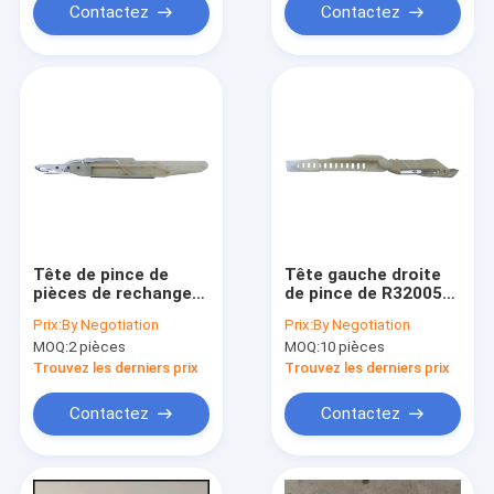
Contactez
Contactez
Tête de pince de
Tête gauche droite
pièces de rechange
de pince de R32005Y
de métier à tisser
R32004Y pour des
Prix:
By Negotiation
Prix:
By Negotiation
Picanol PGW (LH)
pièces de machine de
MOQ:
2 pièces
MOQ:
10 pièces
PGW (RH) BE71766
tissage de Somet
BE71774 B72746
AC2S
Trouvez les derniers prix
Trouvez les derniers prix
Contactez
Contactez