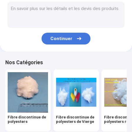
Pièces de rechange de métier à tisser de rapière
Pièces de rechange de métier à tisser de tissage
Pièces de rechange de machines de textile
Continuer
Polyester ignifuge
Non polyester de textile tissé
Nos Catégories
Fibre d'agrafe de polypropylène
Enduisez le polyester teint
Fibre synthétique de polyester
Pièces de métier à tisser d'Airjet
Fibre discontinue de
Fibre discontinue de
Fibre disconti
Pièces de rechange de rotation d'extrémité ouverte
polyesters
polyesters de Vierge
polyesters réut